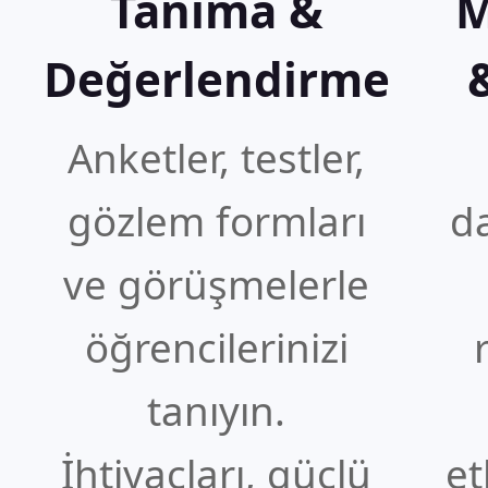
Tanıma &
M
Değerlendirme
Anketler, testler,
gözlem formları
d
ve görüşmelerle
öğrencilerinizi
tanıyın.
İhtiyaçları, güçlü
et