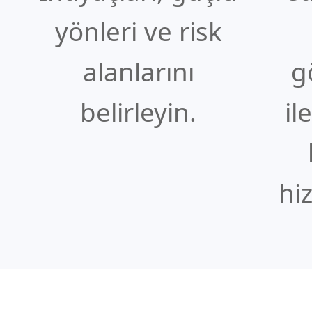
yönleri ve risk
alanlarını
g
belirleyin.
il
hi