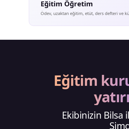
Eğitim Öğretim
Ödev, uzaktan eğitim, etüt, ders defteri ve 
Eğitim kur
yatır
Ekibinizin Bilsa 
Şimd