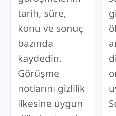
tarih, süre,
g
konu ve sonuç
ö
bazında
a
kaydedin.
di
Görüşme
o
notlarını gizlilik
u
ilkesine uygun
S