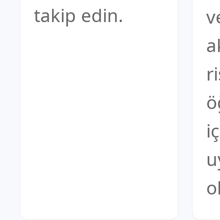
takip edin.
v
a
r
ö
i
u
o