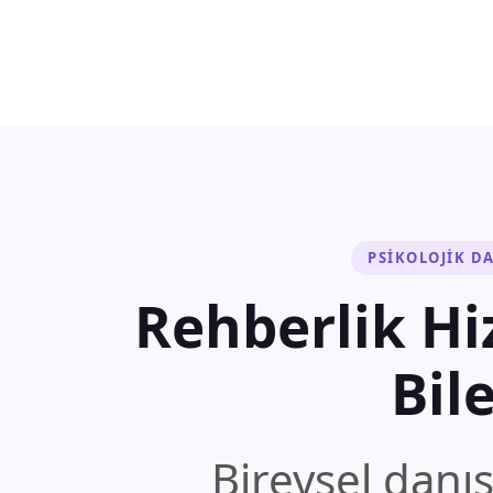
PSİKOLOJİK D
Rehberlik H
Bil
Bireysel danı