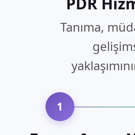
PDR Hiz
Tanıma, müd
gelişim
yaklaşımını
1