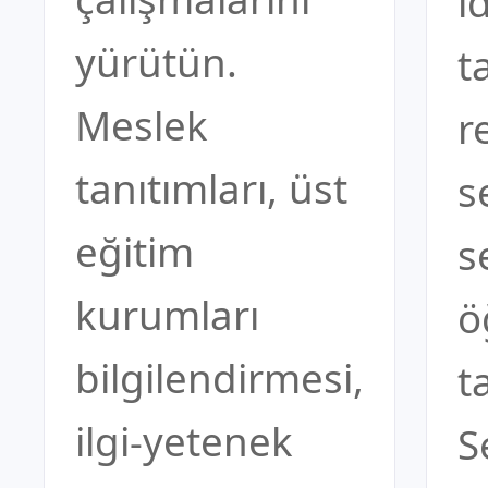
i
yürütün.
t
Meslek
r
tanıtımları, üst
s
eğitim
s
kurumları
ö
bilgilendirmesi,
t
ilgi-yetenek
S