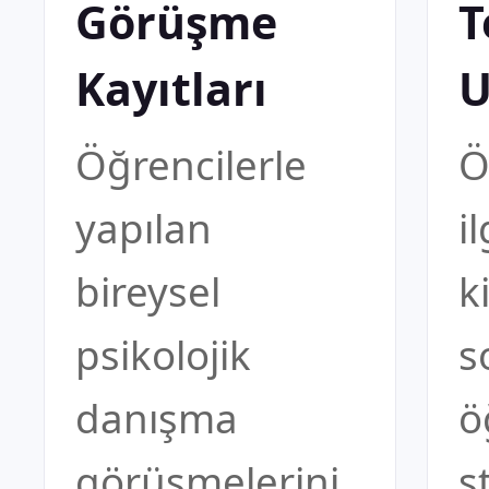
Görüşme
T
Kayıtları
U
Öğrencilerle
Ö
yapılan
i
bireysel
ki
psikolojik
s
danışma
ö
görüşmelerini
s