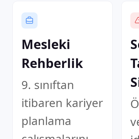
Mesleki
S
Rehberlik
T
S
9. sınıftan
itibaren kariyer
Ö
planlama
v
çalışmalarını