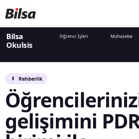
Bilsa
Öğrenci İşleri
Muhasebe
Okulsis
İletişim ve Bilgilendirme
Rehberlik
Öğrencileriniz
gelişimini PD