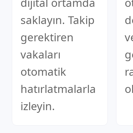
dijital ortamda
o
saklayın. Takip
d
gerektiren
v
vakaları
g
otomatik
r
hatırlatmalarla
o
izleyin.