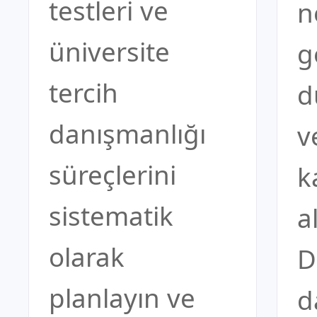
testleri ve
n
üniversite
g
tercih
d
danışmanlığı
v
süreçlerini
k
sistematik
a
olarak
D
planlayın ve
d