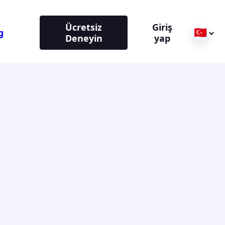
Ücretsiz
Giriş
🇹🇷
g
Deneyin
yap