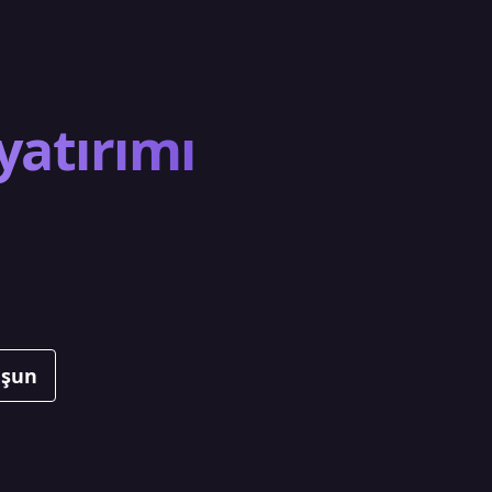
yatırımı
uşun