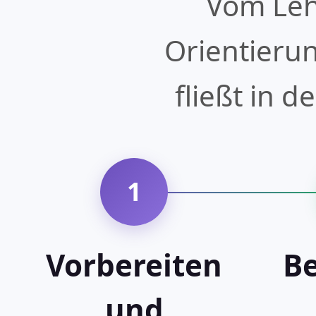
Vom Leh
Orientierun
fließt in d
1
Vorbereiten
B
und